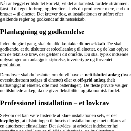
Når anlægget er tilsluttet korrekt, vil det automatisk fordele strømmen:
først til dit eget forbrug, og derefter – hvis du producerer mere, end du
bruger – til elnettet. Det kræver dog, at installationen er udført efter
gældende regler og godkendt af dit netselskab.
Planlægning og godkendelse
Inden du går i gang, skal du altid kontakte dit
netselskab
. De skal
godkende, at du tilslutter et solcelleanlæg til elnettet, og de kan oplyse
om de tekniske krav, der gælder i dit område. Du skal typisk indsende
oplysninger om anlæggets størrelse, invertertype og forventet
produktion.
Derudover skal du beslutte, om du vil have et
nettilsluttet anlæg
(hvor
overskudsstrøm sælges til elnettet) eller et
off-grid anlæg
(helt
uafhængigt af elnettet, ofte med batterilager). De fleste private vælger
nettilsluttede anlæg, da de giver fleksibilitet og økonomisk fordel.
Professionel installation – et lovkrav
Selvom det kan være fristende at klare installationen selv, er det
lovpligtigt
, at tilslutningen til husets elinstallation og elnet udføres af
en autoriseret elinstallatør. Det skyldes, at arbejdet indebærer høj