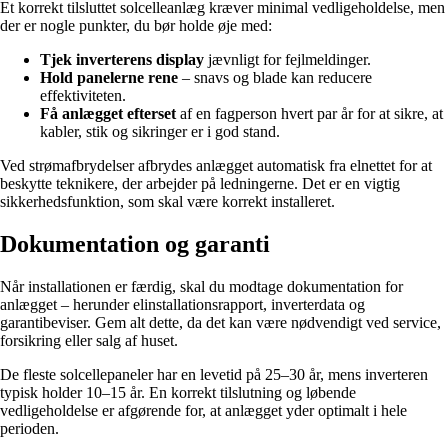
Et korrekt tilsluttet solcelleanlæg kræver minimal vedligeholdelse, men
der er nogle punkter, du bør holde øje med:
Tjek inverterens display
jævnligt for fejlmeldinger.
Hold panelerne rene
– snavs og blade kan reducere
effektiviteten.
Få anlægget efterset
af en fagperson hvert par år for at sikre, at
kabler, stik og sikringer er i god stand.
Ved strømafbrydelser afbrydes anlægget automatisk fra elnettet for at
beskytte teknikere, der arbejder på ledningerne. Det er en vigtig
sikkerhedsfunktion, som skal være korrekt installeret.
Dokumentation og garanti
Når installationen er færdig, skal du modtage dokumentation for
anlægget – herunder elinstallationsrapport, inverterdata og
garantibeviser. Gem alt dette, da det kan være nødvendigt ved service,
forsikring eller salg af huset.
De fleste solcellepaneler har en levetid på 25–30 år, mens inverteren
typisk holder 10–15 år. En korrekt tilslutning og løbende
vedligeholdelse er afgørende for, at anlægget yder optimalt i hele
perioden.