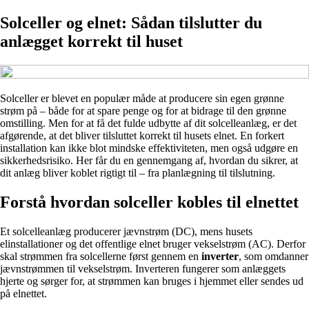
Solceller og elnet: Sådan tilslutter du
anlægget korrekt til huset
Solceller er blevet en populær måde at producere sin egen grønne
strøm på – både for at spare penge og for at bidrage til den grønne
omstilling. Men for at få det fulde udbytte af dit solcelleanlæg, er det
afgørende, at det bliver tilsluttet korrekt til husets elnet. En forkert
installation kan ikke blot mindske effektiviteten, men også udgøre en
sikkerhedsrisiko. Her får du en gennemgang af, hvordan du sikrer, at
dit anlæg bliver koblet rigtigt til – fra planlægning til tilslutning.
Forstå hvordan solceller kobles til elnettet
Et solcelleanlæg producerer jævnstrøm (DC), mens husets
elinstallationer og det offentlige elnet bruger vekselstrøm (AC). Derfor
skal strømmen fra solcellerne først gennem en
inverter
, som omdanner
jævnstrømmen til vekselstrøm. Inverteren fungerer som anlæggets
hjerte og sørger for, at strømmen kan bruges i hjemmet eller sendes ud
på elnettet.