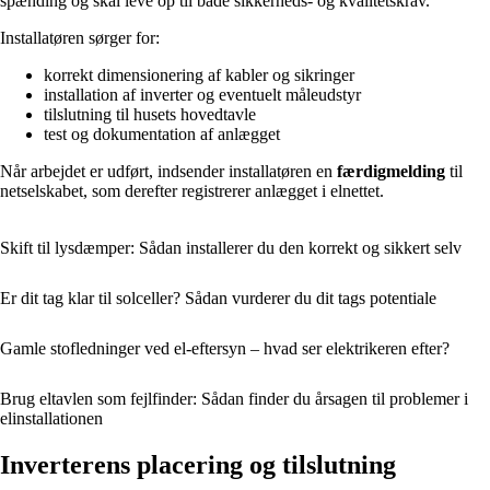
spænding og skal leve op til både sikkerheds- og kvalitetskrav.
Installatøren sørger for:
korrekt dimensionering af kabler og sikringer
installation af inverter og eventuelt måleudstyr
tilslutning til husets hovedtavle
test og dokumentation af anlægget
Når arbejdet er udført, indsender installatøren en
færdigmelding
til
netselskabet, som derefter registrerer anlægget i elnettet.
Skift til lysdæmper: Sådan installerer du den korrekt og sikkert selv
Er dit tag klar til solceller? Sådan vurderer du dit tags potentiale
Gamle stofledninger ved el-eftersyn – hvad ser elektrikeren efter?
Brug eltavlen som fejlfinder: Sådan finder du årsagen til problemer i
elinstallationen
Inverterens placering og tilslutning