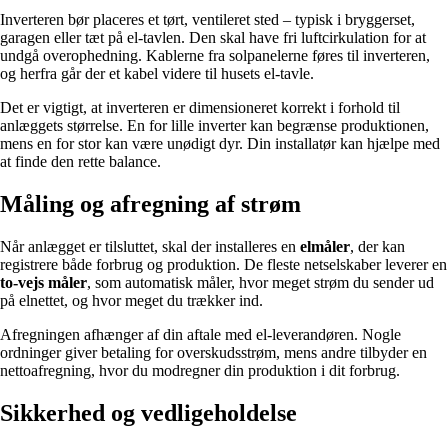
Inverteren bør placeres et tørt, ventileret sted – typisk i bryggerset,
garagen eller tæt på el-tavlen. Den skal have fri luftcirkulation for at
undgå overophedning. Kablerne fra solpanelerne føres til inverteren,
og herfra går der et kabel videre til husets el-tavle.
Det er vigtigt, at inverteren er dimensioneret korrekt i forhold til
anlæggets størrelse. En for lille inverter kan begrænse produktionen,
mens en for stor kan være unødigt dyr. Din installatør kan hjælpe med
at finde den rette balance.
Måling og afregning af strøm
Når anlægget er tilsluttet, skal der installeres en
elmåler
, der kan
registrere både forbrug og produktion. De fleste netselskaber leverer en
to-vejs måler
, som automatisk måler, hvor meget strøm du sender ud
på elnettet, og hvor meget du trækker ind.
Afregningen afhænger af din aftale med el-leverandøren. Nogle
ordninger giver betaling for overskudsstrøm, mens andre tilbyder en
nettoafregning, hvor du modregner din produktion i dit forbrug.
Sikkerhed og vedligeholdelse